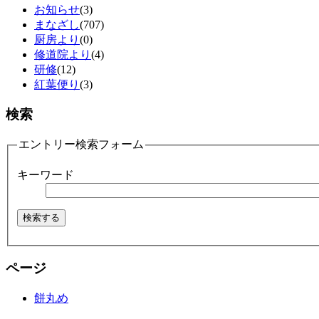
お知らせ
(3)
まなざし
(707)
厨房より
(0)
修道院より
(4)
研修
(12)
紅葉便り
(3)
検索
エントリー検索フォーム
キーワード
ページ
餅丸め