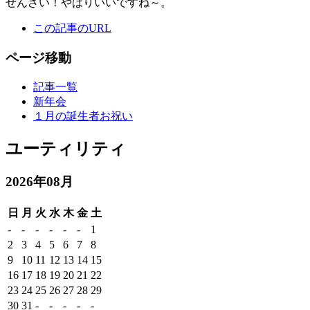
ぜんざい！やはりいいですね～。
この記事のURL
ページ移動
記事一覧
新年会
１月の誕生者お祝い
ユーティリティ
2026年08月
日
月
火
水
木
金
土
-
-
-
-
-
-
1
2
3
4
5
6
7
8
9
10
11
12
13
14
15
16
17
18
19
20
21
22
23
24
25
26
27
28
29
30
31
-
-
-
-
-