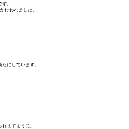
です。
サが行われました。
新たにしています。
られますように。