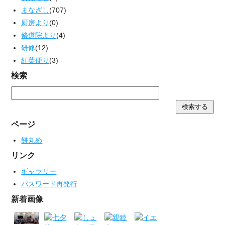
まなざし
(707)
厨房より
(0)
修道院より
(4)
研修
(12)
紅葉便り
(3)
検索
ページ
餅丸め
リンク
ギャラリー
パスワード再発行
新着画像