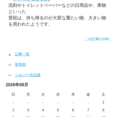
洗剤やトイレットペーパーなどの日用品や、果物
といった
普段は、持ち帰るのが大変な重たい物、大きい物
を買われたようです。
この記事のURL
記事一覧
聖母祭
シルバー作品展
2026年08月
日
月
火
水
木
金
土
-
-
-
-
-
-
1
2
3
4
5
6
7
8