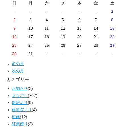
日
月
火
水
木
金
土
-
-
-
-
-
-
1
2
3
4
5
6
7
8
9
10
11
12
13
14
15
16
17
18
19
20
21
22
23
24
25
26
27
28
29
30
31
-
-
-
-
-
前の月
次の月
カテゴリー
お知らせ
(3)
まなざし
(707)
厨房より
(0)
修道院より
(4)
研修
(12)
紅葉便り
(3)