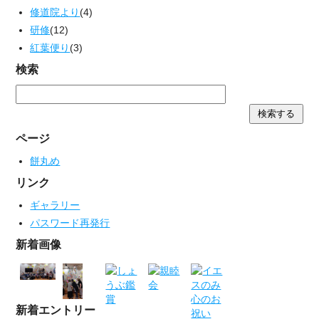
修道院より
(4)
研修
(12)
紅葉便り
(3)
検索
ページ
餅丸め
リンク
ギャラリー
パスワード再発行
新着画像
新着エントリー