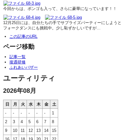
今回からは、ボンゴも入って、さらに豪華になっています！！
12月25日には、自分たちの手でサプライズパーティーにしようと
フォークダンスにも挑戦中。少し恥ずかしいですが…
この記事のURL
ページ移動
記事一覧
接遇研修
ふれあいバザー
ユーティリティ
2026年08月
日
月
火
水
木
金
土
-
-
-
-
-
-
1
2
3
4
5
6
7
8
9
10
11
12
13
14
15
16
17
18
19
20
21
22