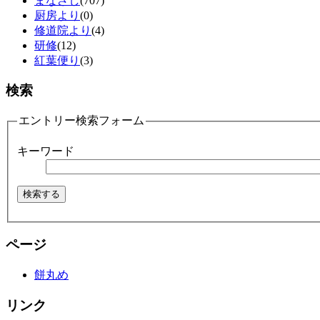
まなざし
(707)
厨房より
(0)
修道院より
(4)
研修
(12)
紅葉便り
(3)
検索
エントリー検索フォーム
キーワード
ページ
餅丸め
リンク