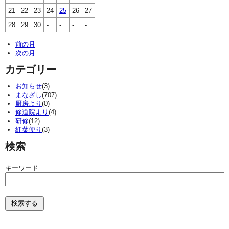
21
22
23
24
25
26
27
28
29
30
-
-
-
-
前の月
次の月
カテゴリー
お知らせ
(3)
まなざし
(707)
厨房より
(0)
修道院より
(4)
研修
(12)
紅葉便り
(3)
検索
キーワード