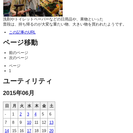
洗剤やトイレットペーパーなどの日用品や、果物といった
普段は、持ち帰るのが大変な重たい物、大きい物を買われたようです。
この記事のURL
ページ移動
前のページ
次のページ
ページ
1
ユーティリティ
2015年06月
日
月
火
水
木
金
土
-
1
2
3
4
5
6
7
8
9
10
11
12
13
14
15
16
17
18
19
20