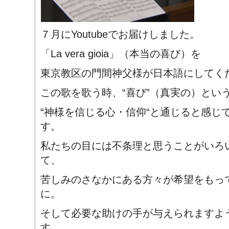
７月にYoutubeでお届けしました。
「La vera gioia」（本当の喜び）を
東京教区の門間神父様が日本語にしてく
この歌を歌う時、“喜び”（真実の）とい
“神様を信じる心・信仰“と通じると感じ
す。
私たちの目には不条理と思うことがいろ
て、
苦しみのさなかにある方々が希望をもっ
に。
そして必要な助けの手が与えられますよ
す。