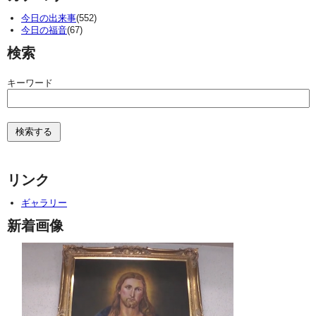
今日の出来事
(552)
今日の福音
(67)
検索
キーワード
リンク
ギャラリー
新着画像