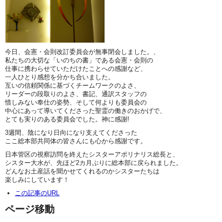
今日、会憲・会則改訂委員会が無事閉会しました。、
私たちの大切な「いのちの書」である会憲・会則の
仕事に携わらせていただけたことへの感謝など、
一人ひとり感想を分かち合いました。
互いの信頼関係に基づくチームワークのよさ、
リーダーの段取りのよさ、書記、通訳スタッフの
惜しみない奉仕の姿勢、そして何よりも委員会の
中心にあって導いてくださった聖霊の働きのおかげで、
とても実りのある委員会でした。神に感謝!
3週間、陰になり日向になり支えてくださった
ここ総本部共同体の皆さんにも心から感謝です。
日本管区の視察訪問を終えたシスターアポリナリス総長と、
シスター大水が、先ほど2カ月ぶりに総本部に戻られました。
どんなお土産話を聞かせてくれるのかシスターたちは
楽しみにしています！
この記事のURL
ページ移動