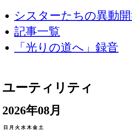
シスターたちの異動開
記事一覧
「光りの道へ」録音
ユーティリティ
2026年08月
日
月
火
水
木
金
土