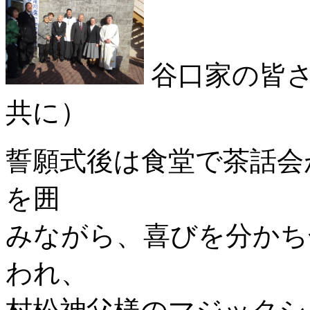
谷口家の皆さ
共に）
誓願式後は食堂で茶話会
を囲
みながら、喜びを分かち
われ、