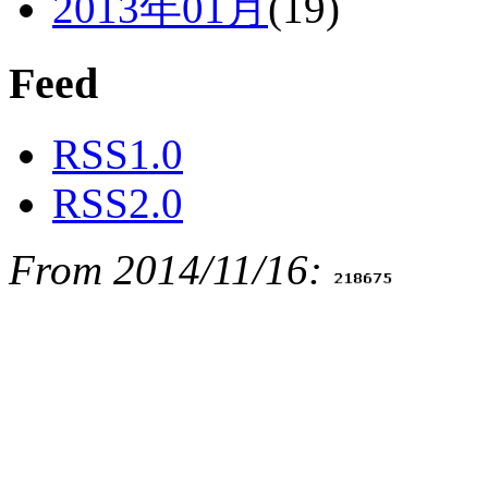
2013年01月
(19)
Feed
RSS1.0
RSS2.0
From 2014/11/16: