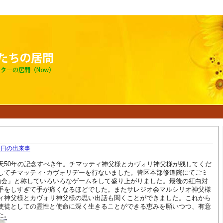
今日の出来事
天50年の記念すべき年。チマッティ神父様とカヴォリ神父様が残してくだ
してチマッティ･カヴォリデーを行ないました。管区本部修道院にてごミ
動会」と称していろいろなゲームをして盛り上がりました。最後の紅白対
手をしすぎて手が痛くなるほどでした。またサレジオ会マルシリオ神父様
ィ神父様とカヴォリ神父様の思い出話も聞くことができました。これから
使徒としての霊性と使命に深く生きることができる恵みを願いつつ、有意
た。