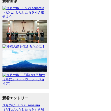
新着画像
新着エントリー
３月の歌 Chi ci separerà
（だれがわたしたちを引き離