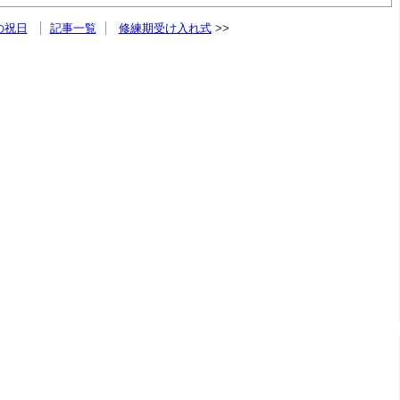
の祝日
記事一覧
修練期受け入れ式