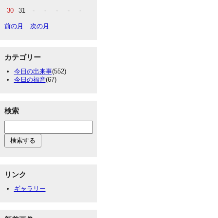
30
31
-
-
-
-
-
前の月
次の月
カテゴリー
今日の出来事
(552)
今日の福音
(67)
検索
リンク
ギャラリー