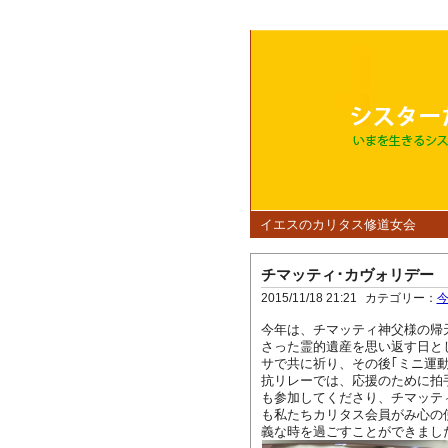
イエスのカリタス修道女会
チマッティ･カヴォリデー
2015/11/18 21:21
カテゴリー：
今年は、チマッティ神父様の帰
さった霊的遺産を思い返す日と
サで共に祈り、その後｢ミニ運
抗リレーでは、応援のために拍
も参加してくださり、チマッテ
も私たちカリタス会員がみ心の
義な時を過ごすことができまし