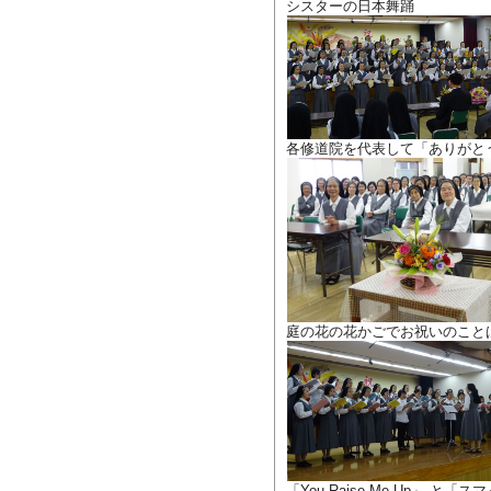
シスターの日本舞踊
各修道院を代表して「ありがと
庭の花の花かごでお祝いのこと
「You Raise Me Up」