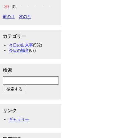
30
31
-
-
-
-
-
前の月
次の月
カテゴリー
今日の出来事
(552)
今日の福音
(67)
検索
リンク
ギャラリー