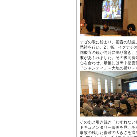
テゼの歌に始まり、福音の朗読、
黙祷を行い、2：46、イグナチ
同慶寺の鐘が同時に鳴り響き、
涙があふれました。その後同慶
心を合わせ、最後には田中徳雲
「シャンティ」－大地の祈り－
そのあと引き続き「わすれない
ドキュメンタリー映画を見、あ
事故の残した傷跡の大きさを痛