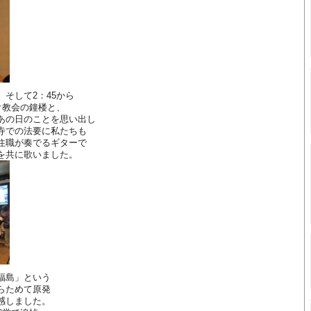
そして2：45から
オ教会の鐘楼と、
あの日のことを思い出し
寺での法要に私たちも
住職が奏でるギターで
を共に歌いました。
福島」という
らためて原発
感しました。