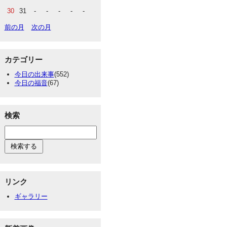
30
31
-
-
-
-
-
前の月
次の月
カテゴリー
今日の出来事
(552)
今日の福音
(67)
検索
リンク
ギャラリー