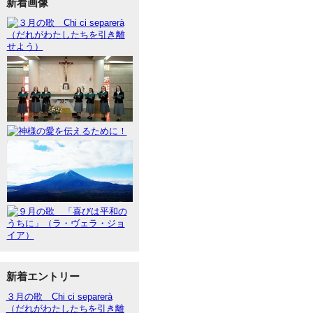
新着画像
新着エントリー
３月の歌 Chi ci separerà
（だれがわたしたちを引き離