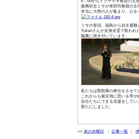
6：00からイグナチオ教会の主
復興祈念ミサが幸田司教様の主
本当に大勢の人が集まり、心を
ミサの冒頭、福島から自主避難
Yukariさんが全身全霊で歌われた「
脳裏に焼き付いています。
私たちは聖歌隊の奉仕をさせて
これからも被災地に思いを寄せ
自分たちにできる支援をしてい
新たにしました。
灰の水曜日
記事一覧