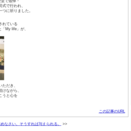
聖堂で追悼・
司式で行われ、
一つに祈りました。
されている
My life」が、
いただき、
続けながら、
こうと心を
この記事のURL
求めなさい。そうすれば与えられる。