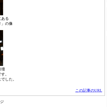
にある
タ」の像
祭壇
です。
止でした。
この記事のURL
ジ