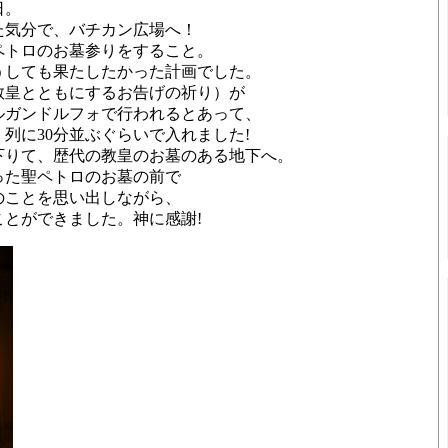
日。
た気分で、バチカン広場へ！
ペトロのお墓参りをすること。
うしても果たしたかった計画でした。
教皇とともにするお告げの祈り）が
ルガンドルフォで行われるとあって、
列に30分並ぶぐらいで入れました!
下りて、歴代の教皇のお墓のある地下へ。
った聖ペトロのお墓の前で
のことを思い出しながら、
とができました。神に感謝!