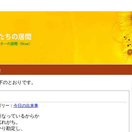
会
は以下のとおりです。
ゴリー：
今日の出来事
行なっているからか
忘れがち。
かり勘定し、