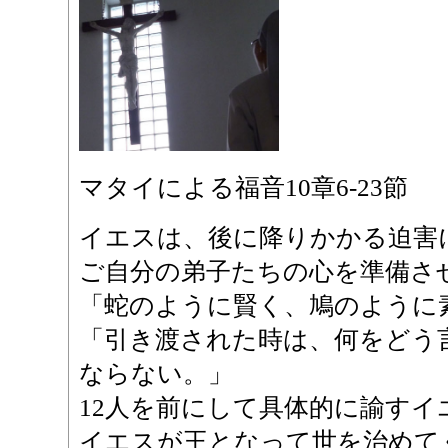
マタイによる福音10章6‐23節
イエスは、後に降りかかる迫害
ご自分の弟子たちの心を準備さ
「蛇のように賢く、鳩のように
「引き渡された時は、何をどう
ならない。」
12人を前にして具体的に諭すイ
イエスが王となって世を治めて