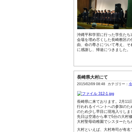
沖縄平和学習に行った学生たち
会場を埋め尽くした長崎教区の
由、命の尊さについて考え、そ
に感謝し、帰途につきました。
長崎県大村にて
2015/02/09 08:48
カテゴリー：
長崎県に来ております。2月11
行われるイベントへの参加のた
のため少し早目に現地入りしま
先日は空港から車で5分の大村
大村聖母幼稚園でシスターたち
大村といえば、大村寿司が有名