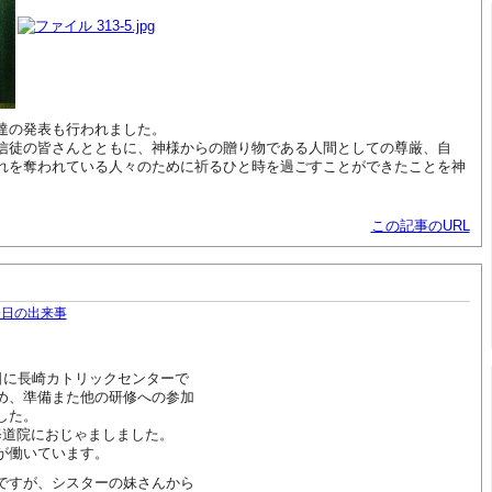
達の発表も行われました。
信徒の皆さんとともに、神様からの贈り物である人間としての尊厳、自
れを奪われている人々のために祈るひと時を過ごすことができたことを神
この記事のURL
今日の出来事
日に長崎カトリックセンターで
め、準備また他の研修への参加
した。
修道院におじゃましました。
が働いています。
ですが、シスターの妹さんから