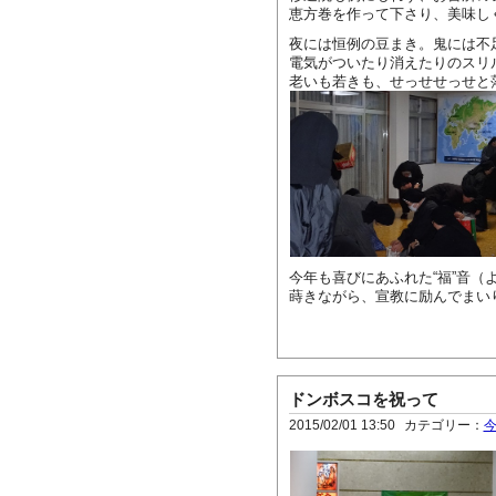
恵方巻を作って下さり、美味し
夜には恒例の豆まき。鬼には不
電気がついたり消えたりのスリ
老いも若きも、せっせせっせと
今年も喜びにあふれた“福”音（
蒔きながら、宣教に励んでまい
ドンボスコを祝って
2015/02/01 13:50
カテゴリー：