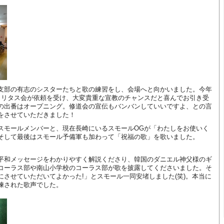
支部の有志のシスターたちと歌の練習をし、会場へと向かいました。今年
カリタス会が依頼を受け、大変貴重な宣教のチャンスだと喜んでお引き受
の出番はオープニング。修道会の宣伝もバンバンしていいですよ、との言
をさせていただきました！
スモールメンバーと、現在長崎にいるスモールOGが「わたしをお使いく
そして最後はスモール予備軍も加わって「祝福の歌」を歌いました。
平和メッセージをわかりやすく解説くださり、韓国のダニエル神父様のギ
コーラス部や南山小学校のコーラス部が歌を披露してくださいました。そ
させていただいてよかった!」とスモール一同安堵しました(笑)。本当に
練された歌声でした。