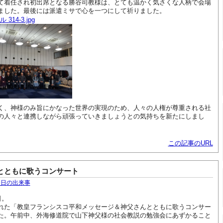
て着任され初出席となる勝谷司教様は、とても温かく気さくな人柄で会場
ました。最後には派遣ミサで心を一つにして祈りました。
く、神様のみ旨にかなった世界の実現のため、人々の人権が尊重される社
の人々と連携しながら頑張っていきましょうとの気持ちを新たにしまし
この記事のURL
とともに歌うコンサート
今日の出来事
日。
れた「教皇フランシスコ平和メッセージ＆神父さんとともに歌うコンサー
た。午前中、外海修道院で山下神父様の社会教説の勉強会にあずかること