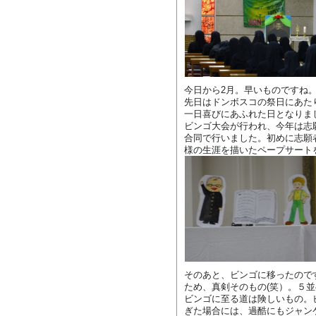
今日から2月。早いものですね
先日はドンボスコの祭日にあた
一日喜びにあふれた日となりま
ビンゴ大会が行われ、今年は志
合同で行いました。初めに志願
様の生涯を描いたペープサート
そのあと、ビンゴに移ったので
ため、真剣そのもの(笑）。５
ビンゴに至る道は険しいもの。
ぎた場合には、過酷にもジャン