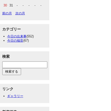
30
31
-
-
-
-
-
前の月
次の月
カテゴリー
今日の出来事
(552)
今日の福音
(67)
検索
リンク
ギャラリー