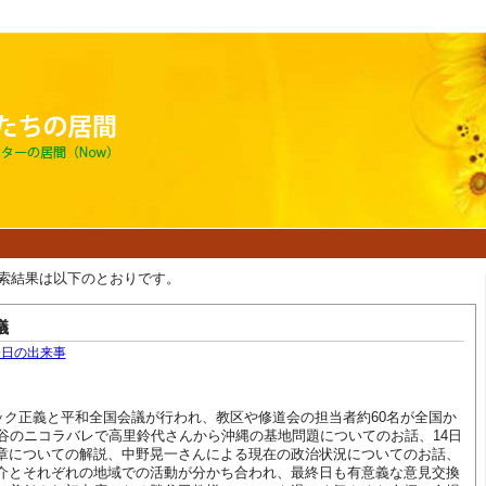
索結果は以下のとおりです。
議
今日の出来事
リック正義と平和全国会議が行われ、教区や修道会の担当者約60名が全国か
四谷のニコラバレで高里鈴代さんから沖縄の基地問題についてのお話、14日
章についての解説、中野晃一さんによる現在の政治状況についてのお話、
介とそれぞれの地域での活動が分かち合われ、最終日も有意義な意見交換