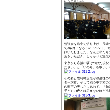
ができました。
勉強会を途中で切り上げ、長崎
で3年目になるこのイベント。
けいたしました。なんと私たち
葉をいただき、しっかりと宣伝
東京から応援に駆けつけた現役
ださい」と「いのち」を歌い、
そのあと岩崎神父様が教皇様の
ター演奏、そして純心中学校の
の歌声の美しさに思わず、「先に
子どもの声とは思えないほど洗