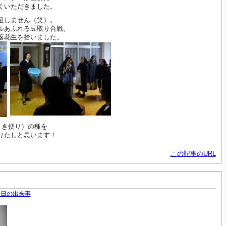
くいただきました。
足しません（笑）。
ルあふれる豆取り合戦。
落花生を拾いました。
よき便り）の種を
りたしと思います！
この記事のURL
今日の出来事